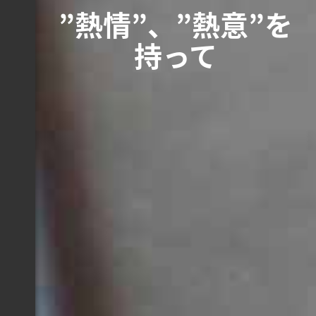
”熱情”、”熱意”を
持って