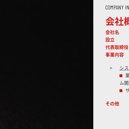
COMPANY I
会社
会社名
設立
代表取締役
事業内容
シス
ム開
その他